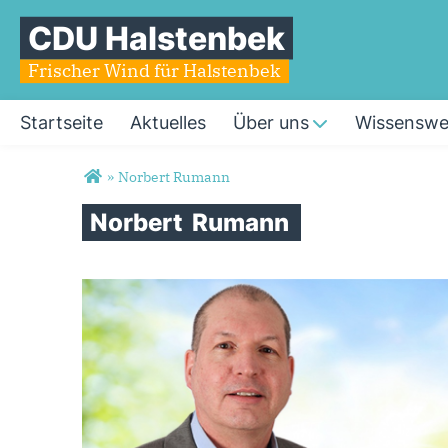
CDU Halstenbek
Frischer Wind für Halstenbek
Startseite
Aktuelles
Über uns
Wissenswe
Sie sind hier
»
Norbert Rumann
Norbert
Rumann