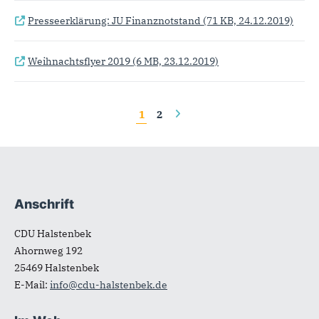
Presseerklärung: JU Finanznotstand
(71 KB, 24.12.2019)
Weihnachtsflyer 2019
(6 MB, 23.12.2019)
Seiten
1
2
Anschrift
Fußbereich
CDU Halstenbek
Ahornweg 192
25469
Halstenbek
E-Mail:
info@cdu-halstenbek.de