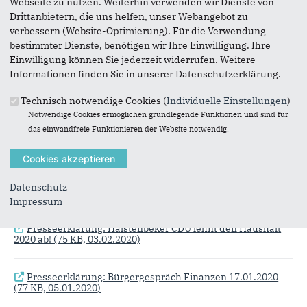
Webseite zu nutzen. Weiterhin verwenden wir Dienste von
Drittanbietern, die uns helfen, unser Webangebot zu
Presseerklärung: Stellenbedarf und Haushalt - Die
verbessern (Website-Optimierung). Für die Verwendung
Gemeinde Halstenbek hat Gold gefunden.
(130 KB,
01.12.2021)
bestimmter Dienste, benötigen wir Ihre Einwilligung. Ihre
Einwilligung können Sie jederzeit widerrufen. Weitere
Informationen finden Sie in unserer Datenschutzerklärung.
Presseerklärung: CDU Ortsverband wählt Vorstand
(125
KB, 09.08.2021)
Technisch notwendige Cookies (
Individuelle Einstellungen
)
Notwendige Cookies ermöglichen grundlegende Funktionen und sind für
das einwandfreie Funktionieren der Website notwendig.
Presseerklärung: Austritt Frau van Haaren
(74 KB,
08.09.2020)
Presseerklärung: Maskenpflicht in der Schule
(81 KB,
Datenschutz
19.08.2020)
Impressum
Presseerklärung: Halstenbeker CDU lehnt den Haushalt
2020 ab!
(75 KB, 03.02.2020)
Presseerklärung: Bürgergespräch Finanzen 17.01.2020
(77 KB, 05.01.2020)