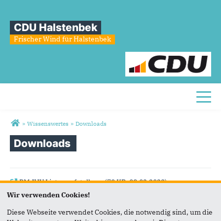
CDU Halstenbek
Frischer Wind für Halstenbek
Toggl
Sie sind hier
»
Wissenswertes
»
Downloads
Downloads
PM JHV Listenaufstellung
(79 KB, 08.02.2023)
Wir verwenden Cookies!
Ole von Beust in Halstenbek
(967 KB, 24.04.2022)
Diese Webseite verwendet Cookies, die notwendig sind, um die