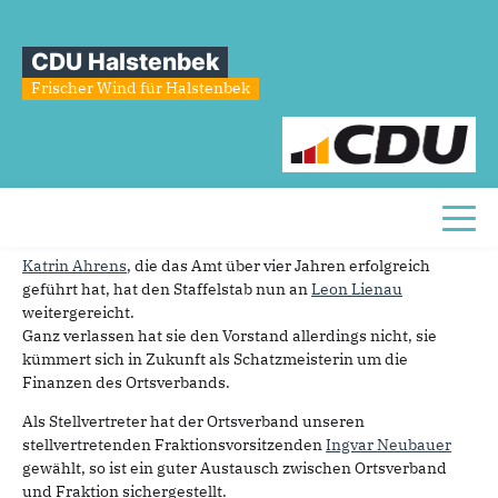
Sie sind hier
»
Unser neuer Ortsvorstand
CDU Halstenbek
Unser
neuer
Ortsvorstand
Frischer Wind für Halstenbek
30.05.2023
Auf unserer Jahreshauptversammlung haben wir nach der
erfolgreichen Kommunalwahl einen neuen Ortsvorstand
gewählt.
Toggl
Katrin Ahrens
, die das Amt über vier Jahren erfolgreich
geführt hat, hat den Staffelstab nun an
Leon Lienau
weitergereicht.
Ganz verlassen hat sie den Vorstand allerdings nicht, sie
kümmert sich in Zukunft als Schatzmeisterin um die
Finanzen des Ortsverbands.
Als Stellvertreter hat der Ortsverband unseren
stellvertretenden Fraktionsvorsitzenden
Ingvar Neubauer
gewählt, so ist ein guter Austausch zwischen Ortsverband
und Fraktion sichergestellt.